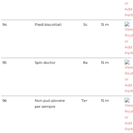
94
Piedi biscottati
5c
15 m
95
Spin doctor
8a
15 m
96
Non può piovere
7a+
15 m
per sempre