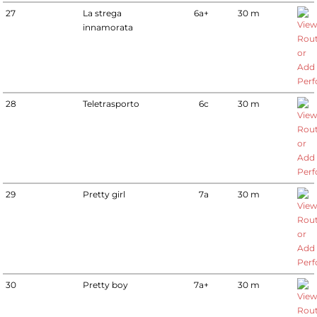
27
La strega
6a+
30 m
innamorata
28
Teletrasporto
6c
30 m
29
Pretty girl
7a
30 m
30
Pretty boy
7a+
30 m