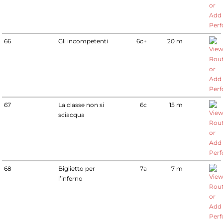
66
Gli incompetenti
6c+
20 m
67
La classe non si
6c
15 m
sciacqua
68
Biglietto per
7a
7 m
l’inferno