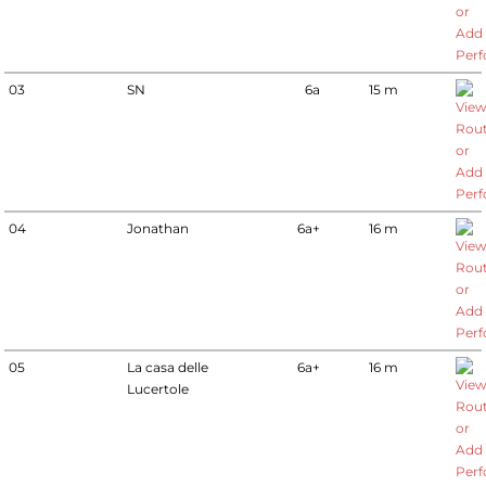
03
SN
6a
15 m
04
Jonathan
6a+
16 m
05
La casa delle
6a+
16 m
Lucertole