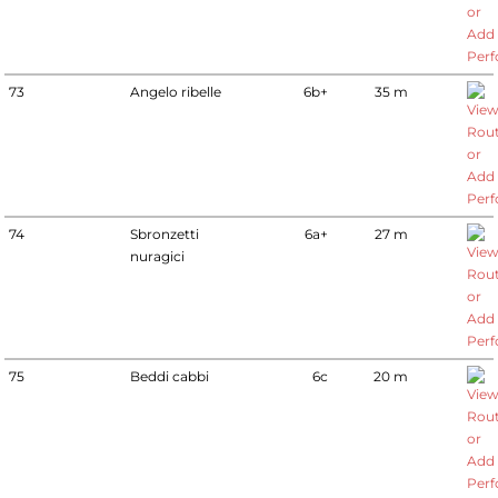
73
Angelo ribelle
6b+
35 m
74
Sbronzetti
6a+
27 m
nuragici
75
Beddi cabbi
6c
20 m