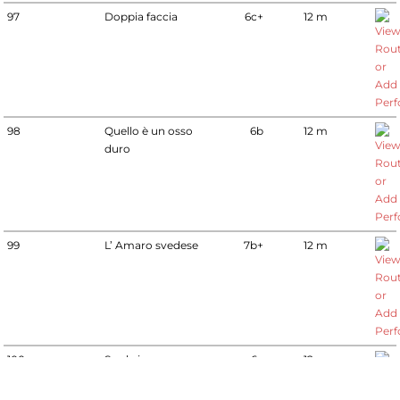
97
Doppia faccia
6c+
12 m
98
Quello è un osso
6b
12 m
duro
99
L’ Amaro svedese
7b+
12 m
100
Sarde in saor
6c
12 m