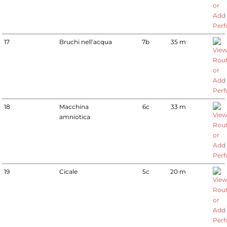
17
Bruchi nell’acqua
7b
35 m
18
Macchina
6c
33 m
amniotica
19
Cicale
5c
20 m