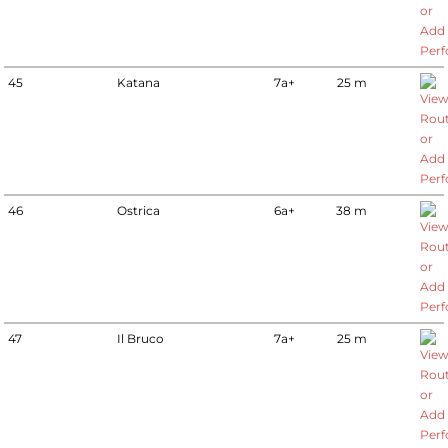
45
Katana
7a+
25 m
46
Ostrica
6a+
38 m
47
Il Bruco
7a+
25 m