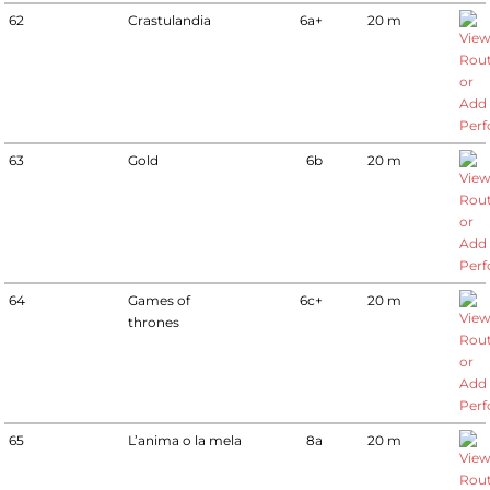
62
Crastulandia
6a+
20 m
63
Gold
6b
20 m
64
Games of
6c+
20 m
thrones
65
L’anima o la mela
8a
20 m