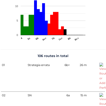
10
5
0
4
5c
6b
6c+
7b
7c+
8b
8c+
106 routes in total
01
Strategia errata
6b+
26 m
02
SN
6a
15 m