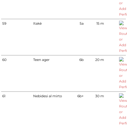
59
Itakè
5a
15 m
60
Teen ager
6b
20 m
61
Nebidesi al mirto
6b+
30 m