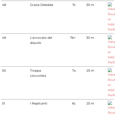
48
Grazia Deledda
7c
30 m
49
L’avvocato del
7b+
30 m
diavolo
50
Troppa
7a
25 m
cioccolata
51
I Replicanti
6c
25 m