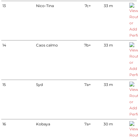
13
Nico-Tina
7c+
33 m
14
Caos calmo
7b+
33 m
15
Syd
7a+
33 m
16
Kobaya
7a+
30 m