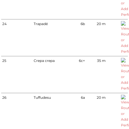
24
Trapadé
6b
20 m
25
Crepa crepa
6c+
35 m
26
Tuffudesu
6a
20 m