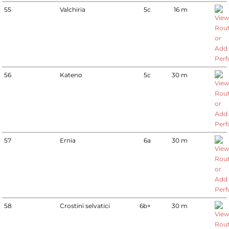
55
Valchiria
5c
16 m
56
Kateno
5c
30 m
57
Ernia
6a
30 m
58
Crostini selvatici
6b+
30 m