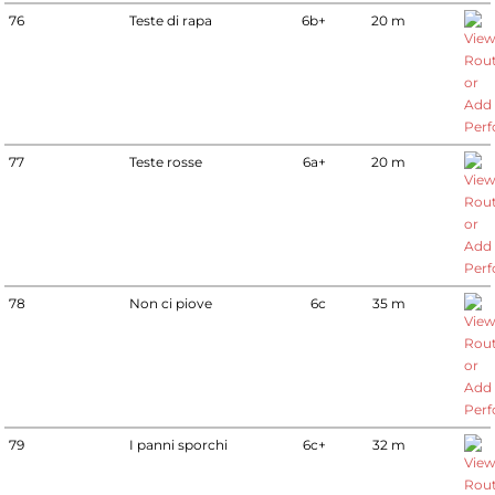
76
Teste di rapa
6b+
20 m
77
Teste rosse
6a+
20 m
78
Non ci piove
6c
35 m
79
I panni sporchi
6c+
32 m