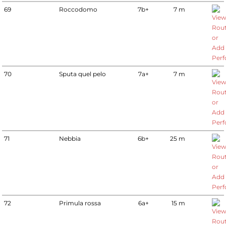
69
Roccodomo
7b+
7 m
70
Sputa quel pelo
7a+
7 m
71
Nebbia
6b+
25 m
72
Primula rossa
6a+
15 m