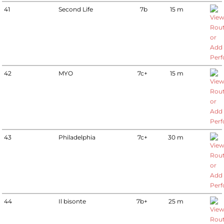
41
Second Life
7b
15 m
42
MYO
7c+
15 m
43
Philadelphia
7c+
30 m
44
Il bisonte
7b+
25 m