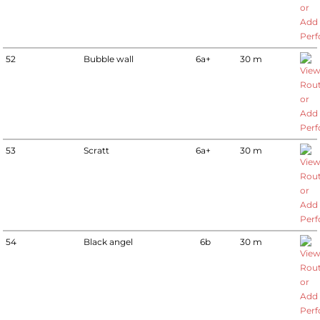
52
Bubble wall
6a+
30 m
53
Scratt
6a+
30 m
54
Black angel
6b
30 m