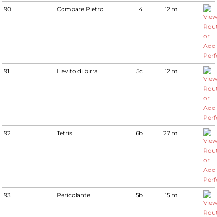
90
Compare Pietro
4
12 m
91
Lievito di birra
5c
12 m
92
Tetris
6b
27 m
93
Pericolante
5b
15 m