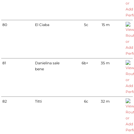
80
El Ciaba
5c
15 m
81
Danielina sale
6b+
35 m
bene
82
Titti
6c
32 m