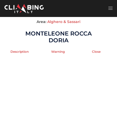
Skip
to
Toggl
content
men
Area:
Alghero & Sassari
MONTELEONE ROCCA
DORIA
Description
Warning
Close