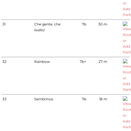
31
Che gente, che
7b
30 m
livello!
32
Rainbow
7b+
27 m
33
Sambrinus
7b
18 m