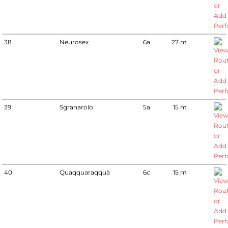
38
Neurosex
6a
27 m
39
Sgranarolo
5a
15 m
40
Quaqquaraqquà
6c
15 m