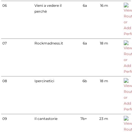
06
Vieni a vedere il
6a
16 m
perchè
07
Rockmadness.it
6a
18 m
08
Ipercinetici
6b
18 m
09
Il cantastorie
7b+
23 m