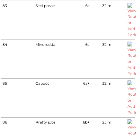
83
Sissi posse
6c
32 m
84
Minoredda
6c
32 m
85
Cabocc
6a+
32 m
86
Pretty jobs
6b+
25 m