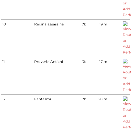
10
Regina assassina
7b
19 m
11
Proverbi Antichi
7c
17 m
12
Fantasmi
7b
20 m