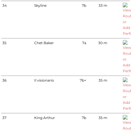
34
Skyline
7b
33 m
35
Chet Baker
7a
30 m
36
Il visionario
7b+
35 m
37
King Arthur
7b
35 m