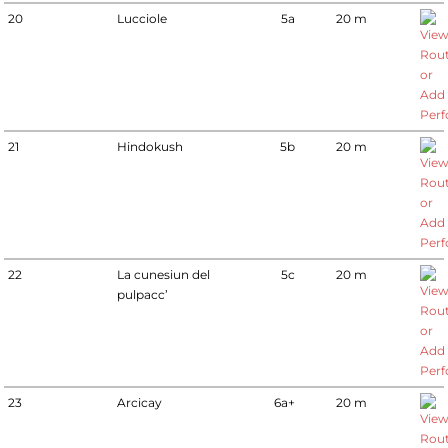
20
Lucciole
5a
20 m
21
Hindokush
5b
20 m
22
La cunesiun del
5c
20 m
pulpacc’
23
Arcicay
6a+
20 m