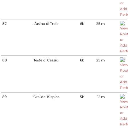
87
L’asino di Troia
6b
25 m
88
Teste di Cassio
6b
25 m
89
Orsi del Kispios
5b
12 m