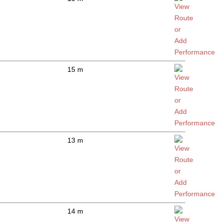
15 m
13 m
14 m