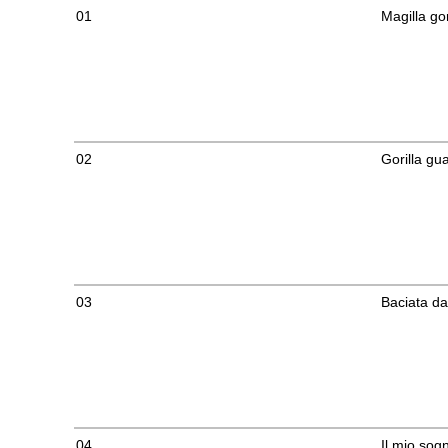
01
Magilla gor
02
Gorilla gu
03
Baciata da
04
Il mio sog