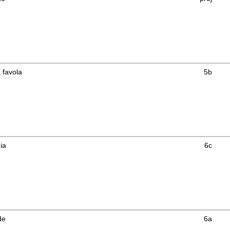
 favola
5b
mia
6c
de
6a