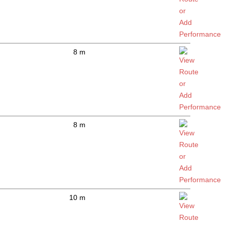
8 m
8 m
10 m