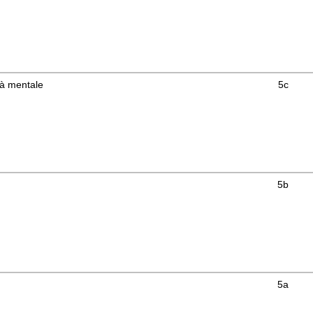
ità mentale
5c
5b
5a