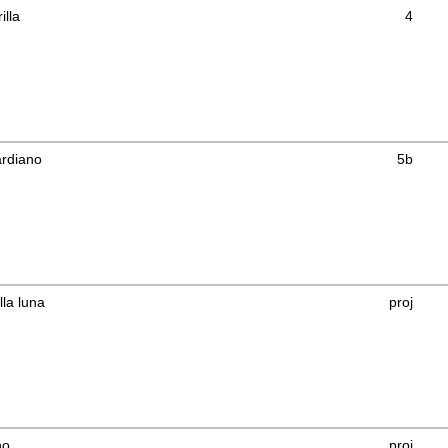
illa
4
ardiano
5b
lla luna
proj
no
proj