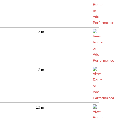
7 m
7 m
10 m