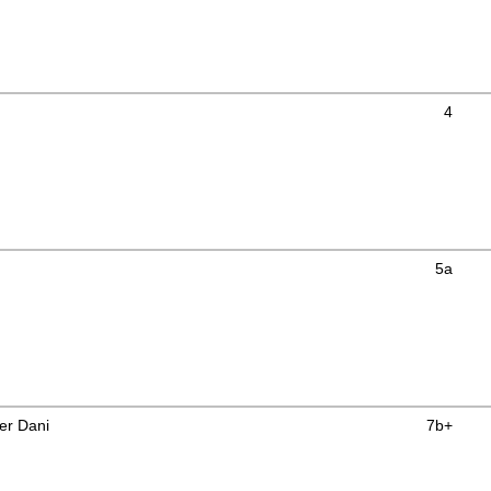
4
5a
er Dani
7b+